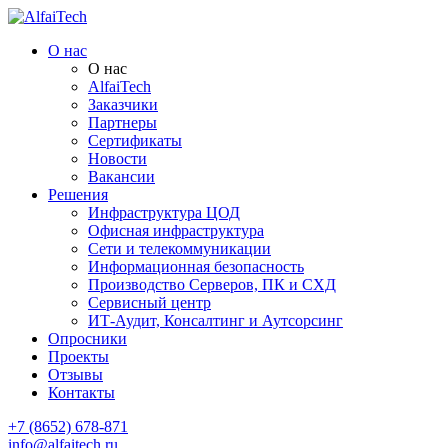
О нас
О нас
AlfaiTech
Заказчики
Партнеры
Сертификаты
Новости
Вакансии
Решения
Инфраструктура ЦОД
Офисная инфраструктура
Сети и телекоммуникации
Информационная безопасность
Производство Серверов, ПК и СХД
Сервисный центр
ИТ-Аудит, Консалтинг и Аутсорсинг
Опросники
Проекты
Отзывы
Контакты
+7 (8652) 678-871
info@alfaitech.ru