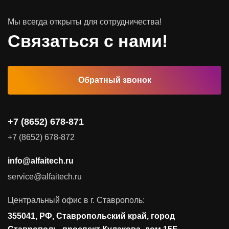
Мы всегда открыты для сотрудничества!
Программное обеспечение
Связаться с нами!
Автоматизированные рабочие места
Обратный звонок
Комплексные услуги
Видеоконференцсвязь
+7 (8652) 678-871
Поставка продуктов для резервного копирования данных
+7 (8652) 678-872
Аудит и консалтинг
info@alfaitech.ru
Соответствие требованиям и стандартам
service@alfaitech.ru
Антивирусная защита
Контроль действий пользователей
Центральный офис в г. Ставрополь:
Управление доступом
355041, РФ, Ставропольский край, город
Сетевая безопасность