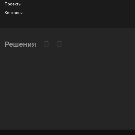
Проекты
Контакты
Решения
Вычислительные массивы
Инфраструктурное ПО
Системы хранения данных
Инфраструктура серверных помещений