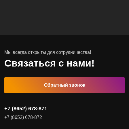
Вычислительные массивы
Инфраструктурное ПО
Системы хранения данных
Инфраструктура серверных помещений
Мы всегда открыты для сотрудничества!
Программное обеспечение
Связаться с нами!
Автоматизированные рабочие места
Обратный звонок
Комплексные услуги
Видеоконференцсвязь
+7 (8652) 678-871
Поставка продуктов для резервного копирования данных
+7 (8652) 678-872
Аудит и консалтинг