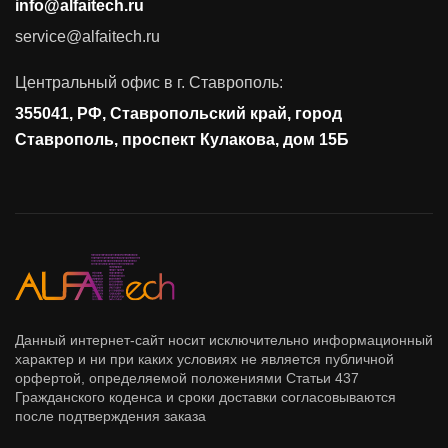
info@alfaitech.ru
Соответствие требованиям и стандартам
service@alfaitech.ru
Антивирусная защита
Контроль действий пользователей
Центральный офис в г. Ставрополь:
Управление доступом
355041, РФ, Ставропольский край, город
Сетевая безопасность
Ставрополь, проспект Кулакова, дом 15Б
Данный интернет-сайт носит исключительно информационный
характер и ни при каких условиях не является публичной
орфертой, определяемой положениями Статьи 437
Гражданского коденса и сроки доставки согласовываются
после подтверждения заказа